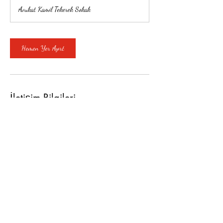
a
Avukat Kamil Tekerek Sokak
Hemen Yer Ayırt
İletişim Bilgileri
Kayalıbağ, Avukat Kamil Tekerek Sokak,
Seyhan/Adana, Türkiye
©2019 by
. Tüm hakları saklıdır.
Mahsusa Danışmanlık
Tel.:
+90 322 365 13 71
Türkiye