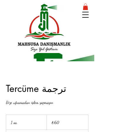
Tercüme ترجمة
Bize uğramadan işlem yapmayın
₺60
Türk
1 sa.
1
₺60
lirası
s